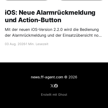
iOS: Neue Alarmrückmeldung
und Action-Button
Mit der neuen iOS-Version 2.2.0 wird die Bedienung
der Alarmrückmeldung und der Einsatzübersicht noch
einfacher und übersichtlicher. Optimierte
03 Aug. 2026
1 Min. Lesezeit
Alarmrückmeldung Die Alarmrückmeldung wurde
optisch und funktional überarbeitet. Der Zusage-
Button ist jetzt größer und damit leichter erreichbar,
während der Absage-Button kompakter dargestellt
wird. Neu ist außerdem der Button „Optionen“. Über
news.ff-agent.com
© 2026
Erstellt mit Ghost