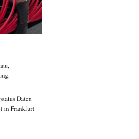
hau,
ung.
status Daten
t in Frankfurt