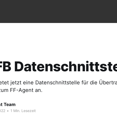
FB Datenschnittste
etet jetzt eine Datenschnittstelle für die Übert
zum FF-Agent an.
t Team
022
•
1 Min. Lesezeit