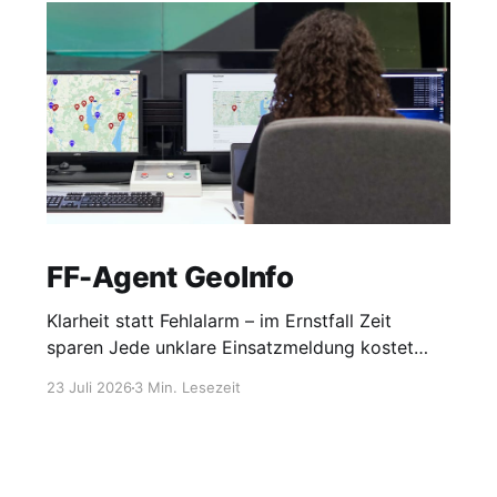
FF-Agent GeoInfo
Klarheit statt Fehlalarm – im Ernstfall Zeit
sparen Jede unklare Einsatzmeldung kostet
wertvolle Zeit. Fehlen wichtige Informationen zu
23 Juli 2026
3 Min. Lesezeit
Nutzfeuern, Veranstaltungen oder
Straßensperren, müssen Disponenten vermehrt
Rückfragen stellen oder Einsatzkräfte
vorsorglich alarmieren. FF-Agent GeoInfo