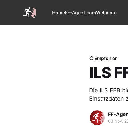
Home
FF-Agent.com
Webinare
Empfohlen
ILS F
Die ILS FFB bi
Einsatzdaten 
FF-Agen
03 Nov. 2