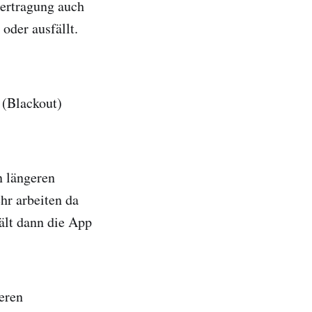
bertragung auch
oder ausfällt.
 (Blackout)
n längeren
hr arbeiten da
hält dann die App
eren